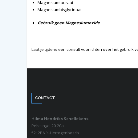
Magnesiumtauraat
Magnesiumbisglycinaat
Gebruik geen Magnesiumoxide
Laat je tijdens een consult voorlichten over het gebruik
CONTACT
Hilma Hendriks Schellekens
Pelssingel 20-20a
5212PA ’s-Hertogenbosch